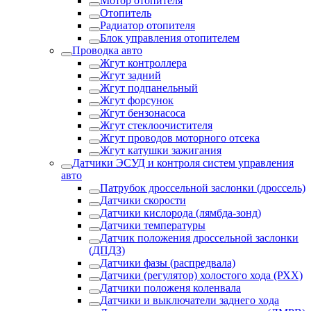
Мотор отопителя
Отопитель
Радиатор отопителя
Блок управления отопителем
Проводка авто
Жгут контроллера
Жгут задний
Жгут подпанельный
Жгут форсунок
Жгут бензонасоса
Жгут стеклоочистителя
Жгут проводов моторного отсека
Жгут катушки зажигания
Датчики ЭСУД и контроля систем управления
авто
Патрубок дроссельной заслонки (дроссель)
Датчики скорости
Датчики кислорода (лямбда-зонд)
Датчики температуры
Датчик положения дроссельной заслонки
(ДПДЗ)
Датчики фазы (распредвала)
Датчики (регулятор) холостого хода (РХХ)
Датчики положеня коленвала
Датчики и выключатели заднего хода