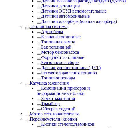
Датчик массового расхода воздуха (ДМРВ)
Датчики детонации
Датчики ЭСУД вспомогательные
Датчики автомобильные
Датчики адсорбера (клапан адсорбера)
Топливная система
Адсорберы
Клапана топливные
Топливная рампа
Бак топливный
Мотор бензонасоса
Форсунки топливные
Бензонасос в сборе
Датчик уровня топлива (ДУТ)
Регулятор давления топлива
Топливопроводы
Катушка зажигания
Комбинации приборов и
информационные блоки
Замки зажигания
Трамблер
Обогрев сидений
Мотор стеклоочистителя
Переключатели, кнопки
Кнопки стелоподъемников