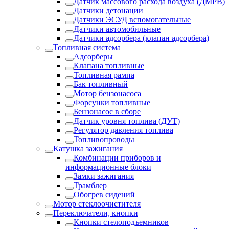
Датчик массового расхода воздуха (ДМРВ)
Датчики детонации
Датчики ЭСУД вспомогательные
Датчики автомобильные
Датчики адсорбера (клапан адсорбера)
Топливная система
Адсорберы
Клапана топливные
Топливная рампа
Бак топливный
Мотор бензонасоса
Форсунки топливные
Бензонасос в сборе
Датчик уровня топлива (ДУТ)
Регулятор давления топлива
Топливопроводы
Катушка зажигания
Комбинации приборов и
информационные блоки
Замки зажигания
Трамблер
Обогрев сидений
Мотор стеклоочистителя
Переключатели, кнопки
Кнопки стелоподъемников