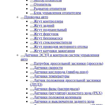
Мотор отопителя
Отопитель
Радиатор отопителя
Блок управления отопителем
Проводка авто
Жгут контроллера
Жгут задний
Жгут подпанельный
Жгут форсунок
Жгут бензонасоса
Жгут стеклоочистителя
Жгут проводов моторного отсека
Жгут катушки зажигания
Датчики ЭСУД и контроля систем управления
авто
Патрубок дроссельной заслонки (дроссель)
Датчики скорости
Датчики кислорода (лямбда-зонд)
Датчики температуры
Датчик положения дроссельной заслонки
(ДПДЗ)
Датчики фазы (распредвала)
Датчики (регулятор) холостого хода (РХХ)
Датчики положеня коленвала
Датчики и выключатели заднего хода