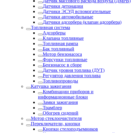
Датчик массового расхода воздуха (ДМРВ)
Датчики детонации
Датчики ЭСУД вспомогательные
Датчики автомобильные
Датчики адсорбера (клапан адсорбера)
Топливная система
Адсорберы
Клапана топливные
Топливная рампа
Бак топливный
Мотор бензонасоса
Форсунки топливные
Бензонасос в сборе
Датчик уровня топлива (ДУТ)
Регулятор давления топлива
Топливопроводы
Катушка зажигания
Комбинации приборов и
информационные блоки
Замки зажигания
Трамблер
Обогрев сидений
Мотор стеклоочистителя
Переключатели, кнопки
Кнопки стелоподъемников