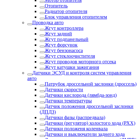
Мотор отопителя
Отопитель
Радиатор отопителя
Блок управления отопителем
Проводка авто
Жгут контроллера
Жгут задний
Жгут подпанельный
Жгут форсунок
Жгут бензонасоса
Жгут стеклоочистителя
Жгут проводов моторного отсека
Жгут катушки зажигания
Датчики ЭСУД и контроля систем управления
авто
Патрубок дроссельной заслонки (дроссель)
Датчики скорости
Датчики кислорода (лямбда-зонд)
Датчики температуры
Датчик положения дроссельной заслонки
(ДПДЗ)
Датчики фазы (распредвала)
Датчики (регулятор) холостого хода (РХХ)
Датчики положеня коленвала
Датчики и выключатели заднего хода