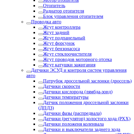
Мотор отопителя
Отопитель
Радиатор отопителя
Блок управления отопителем
Проводка авто
Жгут контроллера
Жгут задний
Жгут подпанельный
Жгут форсунок
Жгут бензонасоса
Жгут стеклоочистителя
Жгут проводов моторного отсека
Жгут катушки зажигания
Датчики ЭСУД и контроля систем управления
авто
Патрубок дроссельной заслонки (дроссель)
Датчики скорости
Датчики кислорода (лямбда-зонд)
Датчики температуры
Датчик положения дроссельной заслонки
(ДПДЗ)
Датчики фазы (распредвала)
Датчики (регулятор) холостого хода (РХХ)
Датчики положеня коленвала
Датчики и выключатели заднего хода