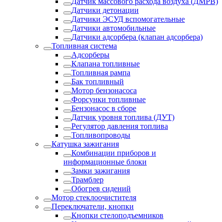
Датчик массового расхода воздуха (ДМРВ)
Датчики детонации
Датчики ЭСУД вспомогательные
Датчики автомобильные
Датчики адсорбера (клапан адсорбера)
Топливная система
Адсорберы
Клапана топливные
Топливная рампа
Бак топливный
Мотор бензонасоса
Форсунки топливные
Бензонасос в сборе
Датчик уровня топлива (ДУТ)
Регулятор давления топлива
Топливопроводы
Катушка зажигания
Комбинации приборов и
информационные блоки
Замки зажигания
Трамблер
Обогрев сидений
Мотор стеклоочистителя
Переключатели, кнопки
Кнопки стелоподъемников