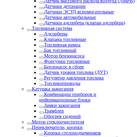
Датчик массового расхода воздуха (ДМРВ)
Датчики детонации
Датчики ЭСУД вспомогательные
Датчики автомобильные
Датчики адсорбера (клапан адсорбера)
Топливная система
Адсорберы
Клапана топливные
Топливная рампа
Бак топливный
Мотор бензонасоса
Форсунки топливные
Бензонасос в сборе
Датчик уровня топлива (ДУТ)
Регулятор давления топлива
Топливопроводы
Катушка зажигания
Комбинации приборов и
информационные блоки
Замки зажигания
Трамблер
Обогрев сидений
Мотор стеклоочистителя
Переключатели, кнопки
Кнопки стелоподъемников