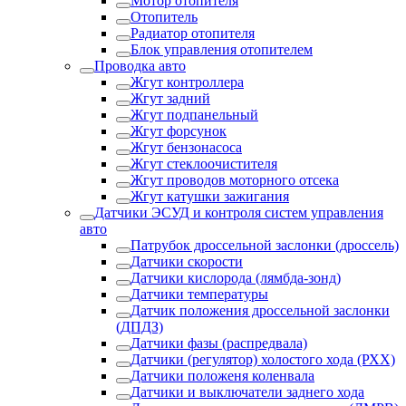
Мотор отопителя
Отопитель
Радиатор отопителя
Блок управления отопителем
Проводка авто
Жгут контроллера
Жгут задний
Жгут подпанельный
Жгут форсунок
Жгут бензонасоса
Жгут стеклоочистителя
Жгут проводов моторного отсека
Жгут катушки зажигания
Датчики ЭСУД и контроля систем управления
авто
Патрубок дроссельной заслонки (дроссель)
Датчики скорости
Датчики кислорода (лямбда-зонд)
Датчики температуры
Датчик положения дроссельной заслонки
(ДПДЗ)
Датчики фазы (распредвала)
Датчики (регулятор) холостого хода (РХХ)
Датчики положеня коленвала
Датчики и выключатели заднего хода