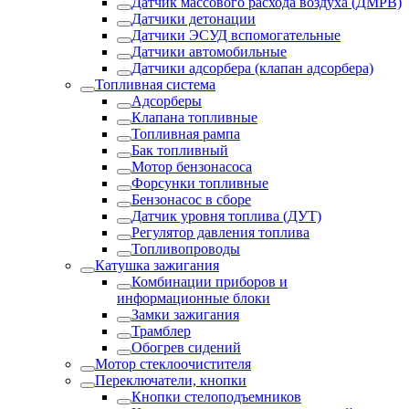
Датчик массового расхода воздуха (ДМРВ)
Датчики детонации
Датчики ЭСУД вспомогательные
Датчики автомобильные
Датчики адсорбера (клапан адсорбера)
Топливная система
Адсорберы
Клапана топливные
Топливная рампа
Бак топливный
Мотор бензонасоса
Форсунки топливные
Бензонасос в сборе
Датчик уровня топлива (ДУТ)
Регулятор давления топлива
Топливопроводы
Катушка зажигания
Комбинации приборов и
информационные блоки
Замки зажигания
Трамблер
Обогрев сидений
Мотор стеклоочистителя
Переключатели, кнопки
Кнопки стелоподъемников