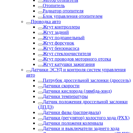
Мотор отопителя
Отопитель
Радиатор отопителя
Блок управления отопителем
Проводка авто
Жгут контроллера
Жгут задний
Жгут подпанельный
Жгут форсунок
Жгут бензонасоса
Жгут стеклоочистителя
Жгут проводов моторного отсека
Жгут катушки зажигания
Датчики ЭСУД и контроля систем управления
авто
Патрубок дроссельной заслонки (дроссель)
Датчики скорости
Датчики кислорода (лямбда-зонд)
Датчики температуры
Датчик положения дроссельной заслонки
(ДПДЗ)
Датчики фазы (распредвала)
Датчики (регулятор) холостого хода (РХХ)
Датчики положеня коленвала
Датчики и выключатели заднего хода