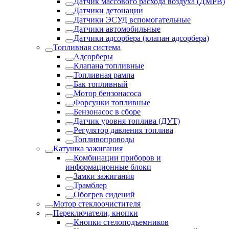
Датчик массового расхода воздуха (ДМРВ)
Датчики детонации
Датчики ЭСУД вспомогательные
Датчики автомобильные
Датчики адсорбера (клапан адсорбера)
Топливная система
Адсорберы
Клапана топливные
Топливная рампа
Бак топливный
Мотор бензонасоса
Форсунки топливные
Бензонасос в сборе
Датчик уровня топлива (ДУТ)
Регулятор давления топлива
Топливопроводы
Катушка зажигания
Комбинации приборов и
информационные блоки
Замки зажигания
Трамблер
Обогрев сидений
Мотор стеклоочистителя
Переключатели, кнопки
Кнопки стелоподъемников