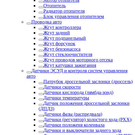
Мотор отопителя
Отопитель
Радиатор отопителя
Блок управления отопителем
Проводка авто
Жгут контроллера
Жгут задний
Жгут подпанельный
Жгут форсунок
Жгут бензонасоса
Жгут стеклоочистителя
Жгут проводов моторного отсека
Жгут катушки зажигания
Датчики ЭСУД и контроля систем управления
авто
Патрубок дроссельной заслонки (дроссель)
Датчики скорости
Датчики кислорода (лямбда-зонд)
Датчики температуры
Датчик положения дроссельной заслонки
(ДПДЗ)
Датчики фазы (распредвала)
Датчики (регулятор) холостого хода (РХХ)
Датчики положеня коленвала
Датчики и выключатели заднего хода