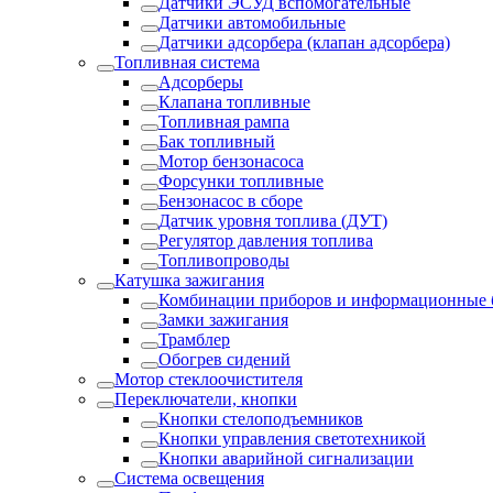
Датчики ЭСУД вспомогательные
Датчики автомобильные
Датчики адсорбера (клапан адсорбера)
Топливная система
Адсорберы
Клапана топливные
Топливная рампа
Бак топливный
Мотор бензонасоса
Форсунки топливные
Бензонасос в сборе
Датчик уровня топлива (ДУТ)
Регулятор давления топлива
Топливопроводы
Катушка зажигания
Комбинации приборов и информационные 
Замки зажигания
Трамблер
Обогрев сидений
Мотор стеклоочистителя
Переключатели, кнопки
Кнопки стелоподъемников
Кнопки управления светотехникой
Кнопки аварийной сигнализации
Система освещения