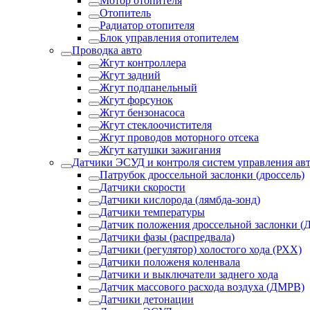
Мотор отопителя
Отопитель
Радиатор отопителя
Блок управления отопителем
Проводка авто
Жгут контроллера
Жгут задний
Жгут подпанельный
Жгут форсунок
Жгут бензонасоса
Жгут стеклоочистителя
Жгут проводов моторного отсека
Жгут катушки зажигания
Датчики ЭСУД и контроля систем управления ав
Патрубок дроссельной заслонки (дроссель)
Датчики скорости
Датчики кислорода (лямбда-зонд)
Датчики температуры
Датчик положения дроссельной заслонки (
Датчики фазы (распредвала)
Датчики (регулятор) холостого хода (РХХ)
Датчики положеня коленвала
Датчики и выключатели заднего хода
Датчик массового расхода воздуха (ДМРВ)
Датчики детонации