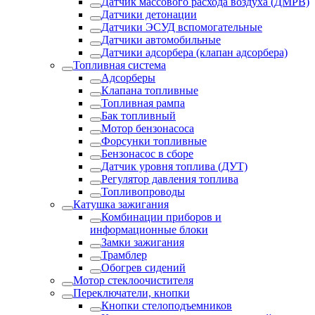
Датчик массового расхода воздуха (ДМРВ)
Датчики детонации
Датчики ЭСУД вспомогательные
Датчики автомобильные
Датчики адсорбера (клапан адсорбера)
Топливная система
Адсорберы
Клапана топливные
Топливная рампа
Бак топливный
Мотор бензонасоса
Форсунки топливные
Бензонасос в сборе
Датчик уровня топлива (ДУТ)
Регулятор давления топлива
Топливопроводы
Катушка зажигания
Комбинации приборов и
информационные блоки
Замки зажигания
Трамблер
Обогрев сидений
Мотор стеклоочистителя
Переключатели, кнопки
Кнопки стелоподъемников