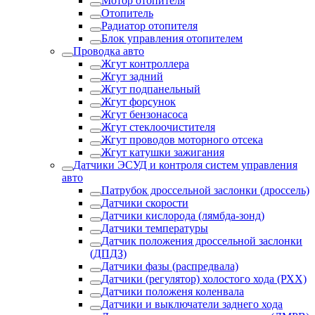
Мотор отопителя
Отопитель
Радиатор отопителя
Блок управления отопителем
Проводка авто
Жгут контроллера
Жгут задний
Жгут подпанельный
Жгут форсунок
Жгут бензонасоса
Жгут стеклоочистителя
Жгут проводов моторного отсека
Жгут катушки зажигания
Датчики ЭСУД и контроля систем управления
авто
Патрубок дроссельной заслонки (дроссель)
Датчики скорости
Датчики кислорода (лямбда-зонд)
Датчики температуры
Датчик положения дроссельной заслонки
(ДПДЗ)
Датчики фазы (распредвала)
Датчики (регулятор) холостого хода (РХХ)
Датчики положеня коленвала
Датчики и выключатели заднего хода