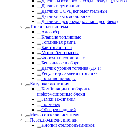
Датчик массового расхода воздуха (ДМРВ)
Датчики детонации
Датчики ЭСУД вспомогательные
Датчики автомобильные
Датчики адсорбера (клапан адсорбера)
Топливная система
Адсорберы
Клапана топливные
Топливная рампа
Бак топливный
Мотор бензонасоса
Форсунки топливные
Бензонасос в сборе
Датчик уровня топлива (ДУТ)
Регулятор давления топлива
Топливопроводы
Катушка зажигания
Комбинации приборов и
информационные блоки
Замки зажигания
Трамблер
Обогрев сидений
Мотор стеклоочистителя
Переключатели, кнопки
Кнопки стелоподъемников