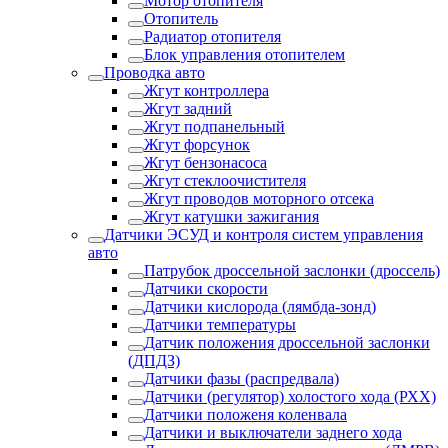
Мотор отопителя
Отопитель
Радиатор отопителя
Блок управления отопителем
Проводка авто
Жгут контроллера
Жгут задний
Жгут подпанельный
Жгут форсунок
Жгут бензонасоса
Жгут стеклоочистителя
Жгут проводов моторного отсека
Жгут катушки зажигания
Датчики ЭСУД и контроля систем управления
авто
Патрубок дроссельной заслонки (дроссель)
Датчики скорости
Датчики кислорода (лямбда-зонд)
Датчики температуры
Датчик положения дроссельной заслонки
(ДПДЗ)
Датчики фазы (распредвала)
Датчики (регулятор) холостого хода (РХХ)
Датчики положеня коленвала
Датчики и выключатели заднего хода