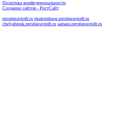
Политика конфеденциальности
Создание сайтов -
РостСайт
prestigeavtotlt.ru
ekaterinburg.prestigeavtotlt.ru
chelyabinsk.prestigeavtotlt.ru
samara.prestigeavtotlt.ru