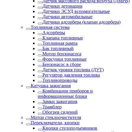
Датчик массового расхода воздуха (ДМРВ)
Датчики детонации
Датчики ЭСУД вспомогательные
Датчики автомобильные
Датчики адсорбера (клапан адсорбера)
Топливная система
Адсорберы
Клапана топливные
Топливная рампа
Бак топливный
Мотор бензонасоса
Форсунки топливные
Бензонасос в сборе
Датчик уровня топлива (ДУТ)
Регулятор давления топлива
Топливопроводы
Катушка зажигания
Комбинации приборов и
информационные блоки
Замки зажигания
Трамблер
Обогрев сидений
Мотор стеклоочистителя
Переключатели, кнопки
Кнопки стелоподъемников