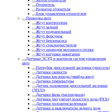
Мотор отопителя
Отопитель
Радиатор отопителя
Блок управления отопителем
Проводка авто
Жгут контроллера
Жгут задний
Жгут подпанельный
Жгут форсунок
Жгут бензонасоса
Жгут стеклоочистителя
Жгут проводов моторного отсека
Жгут катушки зажигания
Датчики ЭСУД и контроля систем управления
авто
Патрубок дроссельной заслонки (дроссель)
Датчики скорости
Датчики кислорода (лямбда-зонд)
Датчики температуры
Датчик положения дроссельной заслонки
(ДПДЗ)
Датчики фазы (распредвала)
Датчики (регулятор) холостого хода (РХХ)
Датчики положеня коленвала
Датчики и выключатели заднего хода