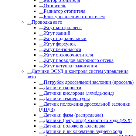
Мотор отопителя
Отопитель
Радиатор отопителя
Блок управления отопителем
Проводка авто
Жгут контроллера
Жгут задний
Жгут подпанельный
Жгут форсунок
Жгут бензонасоса
Жгут стеклоочистителя
Жгут проводов моторного отсека
Жгут катушки зажигания
Датчики ЭСУД и контроля систем управления
авто
Патрубок дроссельной заслонки (дроссель)
Датчики скорости
Датчики кислорода (лямбда-зонд)
Датчики температуры
Датчик положения дроссельной заслонки
(ДПДЗ)
Датчики фазы (распредвала)
Датчики (регулятор) холостого хода (РХХ)
Датчики положеня коленвала
Датчики и выключатели заднего хода