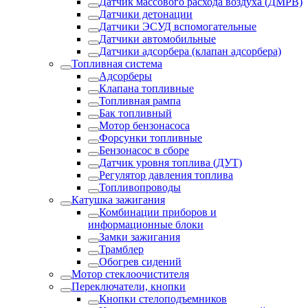
Датчик массового расхода воздуха (ДМРВ)
Датчики детонации
Датчики ЭСУД вспомогательные
Датчики автомобильные
Датчики адсорбера (клапан адсорбера)
Топливная система
Адсорберы
Клапана топливные
Топливная рампа
Бак топливный
Мотор бензонасоса
Форсунки топливные
Бензонасос в сборе
Датчик уровня топлива (ДУТ)
Регулятор давления топлива
Топливопроводы
Катушка зажигания
Комбинации приборов и
информационные блоки
Замки зажигания
Трамблер
Обогрев сидений
Мотор стеклоочистителя
Переключатели, кнопки
Кнопки стелоподъемников