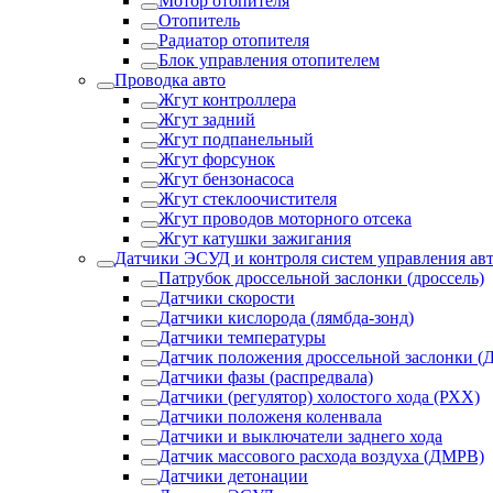
Мотор отопителя
Отопитель
Радиатор отопителя
Блок управления отопителем
Проводка авто
Жгут контроллера
Жгут задний
Жгут подпанельный
Жгут форсунок
Жгут бензонасоса
Жгут стеклоочистителя
Жгут проводов моторного отсека
Жгут катушки зажигания
Датчики ЭСУД и контроля систем управления ав
Патрубок дроссельной заслонки (дроссель)
Датчики скорости
Датчики кислорода (лямбда-зонд)
Датчики температуры
Датчик положения дроссельной заслонки (
Датчики фазы (распредвала)
Датчики (регулятор) холостого хода (РХХ)
Датчики положеня коленвала
Датчики и выключатели заднего хода
Датчик массового расхода воздуха (ДМРВ)
Датчики детонации