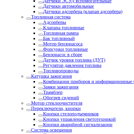
Датчики ЭСУД вспомогательные
Датчики автомобильные
Датчики адсорбера (клапан адсорбера)
Топливная система
Адсорберы
Клапана топливные
Топливная рампа
Бак топливный
Мотор бензонасоса
Форсунки топливные
Бензонасос в сборе
Датчик уровня топлива (ДУТ)
Регулятор давления топлива
Топливопроводы
Катушка зажигания
Комбинации приборов и информационные 
Замки зажигания
Трамблер
Обогрев сидений
Мотор стеклоочистителя
Переключатели, кнопки
Кнопки стелоподъемников
Кнопки управления светотехникой
Кнопки аварийной сигнализации
Система освещения