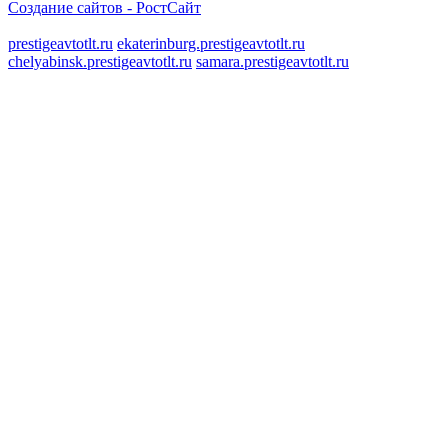
Создание сайтов -
РостСайт
prestigeavtotlt.ru
ekaterinburg.prestigeavtotlt.ru
chelyabinsk.prestigeavtotlt.ru
samara.prestigeavtotlt.ru