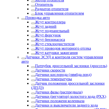
Мотор отопителя
Отопитель
Радиатор отопителя
Блок управления отопителем
Проводка авто
Жгут контроллера
Жгут задний
Жгут подпанельный
Жгут форсунок
Жгут бензонасоса
Жгут стеклоочистителя
Жгут проводов моторного отсека
Жгут катушки зажигания
Датчики ЭСУД и контроля систем управления
авто
Патрубок дроссельной заслонки (дроссель)
Датчики скорости
Датчики кислорода (лямбда-зонд)
Датчики температуры
Датчик положения дроссельной заслонки
(ДПДЗ)
Датчики фазы (распредвала)
Датчики (регулятор) холостого хода (РХХ)
Датчики положеня коленвала
Датчики и выключатели заднего хода