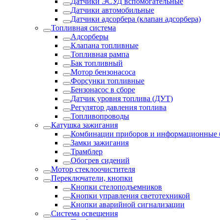
Датчики ЭСУД вспомогательные
Датчики автомобильные
Датчики адсорбера (клапан адсорбера)
Топливная система
Адсорберы
Клапана топливные
Топливная рампа
Бак топливный
Мотор бензонасоса
Форсунки топливные
Бензонасос в сборе
Датчик уровня топлива (ДУТ)
Регулятор давления топлива
Топливопроводы
Катушка зажигания
Комбинации приборов и информационные 
Замки зажигания
Трамблер
Обогрев сидений
Мотор стеклоочистителя
Переключатели, кнопки
Кнопки стелоподъемников
Кнопки управления светотехникой
Кнопки аварийной сигнализации
Система освещения