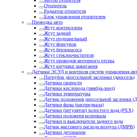
Мотор отопителя
Отопитель
Радиатор отопителя
Блок управления отопителем
Проводка авто
Жгут контроллера
Жгут задний
Жгут подпанельный
Жгут форсунок
Жгут бензонасоса
Жгут стеклоочистителя
Жгут проводов моторного отсека
Жгут катушки зажигания
Датчики ЭСУД и контроля систем управления ав
Патрубок дроссельной заслонки (дроссель)
Датчики скорости
Датчики кислорода (лямбда-зонд)
Датчики температуры
Датчик положения дроссельной заслонки (
Датчики фазы (распредвала)
Датчики (регулятор) холостого хода (РХХ)
Датчики положеня коленвала
Датчики и выключатели заднего хода
Датчик массового расхода воздуха (ДМРВ)
Датчики детонации