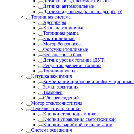
Датчики ЭСУД вспомогательные
Датчики автомобильные
Датчики адсорбера (клапан адсорбера)
Топливная система
Адсорберы
Клапана топливные
Топливная рампа
Бак топливный
Мотор бензонасоса
Форсунки топливные
Бензонасос в сборе
Датчик уровня топлива (ДУТ)
Регулятор давления топлива
Топливопроводы
Катушка зажигания
Комбинации приборов и информационные 
Замки зажигания
Трамблер
Обогрев сидений
Мотор стеклоочистителя
Переключатели, кнопки
Кнопки стелоподъемников
Кнопки управления светотехникой
Кнопки аварийной сигнализации
Система освещения