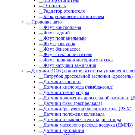
Мотор отопителя
Отопитель
Радиатор отопителя
Блок управления отопителем
Проводка авто
Жгут контроллера
Жгут задний
Жгут подпанельный
Жгут форсунок
Жгут бензонасоса
Жгут стеклоочистителя
Жгут проводов моторного отсека
Жгут катушки зажигания
Датчики ЭСУД и контроля систем управления ав
Патрубок дроссельной заслонки (дроссель)
Датчики скорости
Датчики кислорода (лямбда-зонд)
Датчики температуры
Датчик положения дроссельной заслонки (
Датчики фазы (распредвала)
Датчики (регулятор) холостого хода (РХХ)
Датчики положеня коленвала
Датчики и выключатели заднего хода
Датчик массового расхода воздуха (ДМРВ)
Датчики детонации