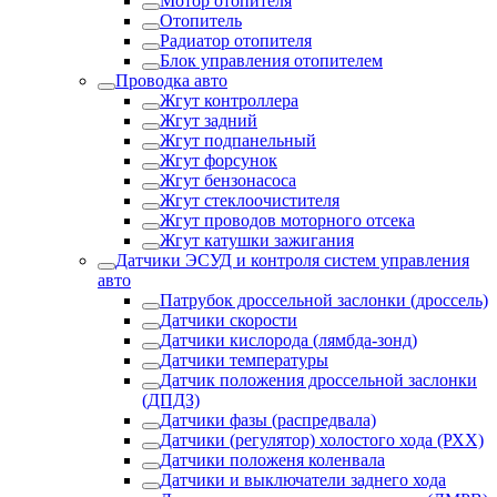
Мотор отопителя
Отопитель
Радиатор отопителя
Блок управления отопителем
Проводка авто
Жгут контроллера
Жгут задний
Жгут подпанельный
Жгут форсунок
Жгут бензонасоса
Жгут стеклоочистителя
Жгут проводов моторного отсека
Жгут катушки зажигания
Датчики ЭСУД и контроля систем управления
авто
Патрубок дроссельной заслонки (дроссель)
Датчики скорости
Датчики кислорода (лямбда-зонд)
Датчики температуры
Датчик положения дроссельной заслонки
(ДПДЗ)
Датчики фазы (распредвала)
Датчики (регулятор) холостого хода (РХХ)
Датчики положеня коленвала
Датчики и выключатели заднего хода