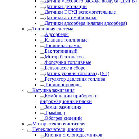
Датчик массового расхода воздуха (ДМРВ)
Датчики детонации
Датчики ЭСУД вспомогательные
Датчики автомобильные
Датчики адсорбера (клапан адсорбера)
Топливная система
Адсорберы
Клапана топливные
Топливная рампа
Бак топливный
Мотор бензонасоса
Форсунки топливные
Бензонасос в сборе
Датчик уровня топлива (ДУТ)
Регулятор давления топлива
Топливопроводы
Катушка зажигания
Комбинации приборов и
информационные блоки
Замки зажигания
Трамблер
Обогрев сидений
Мотор стеклоочистителя
Переключатели, кнопки
Кнопки стелоподъемников