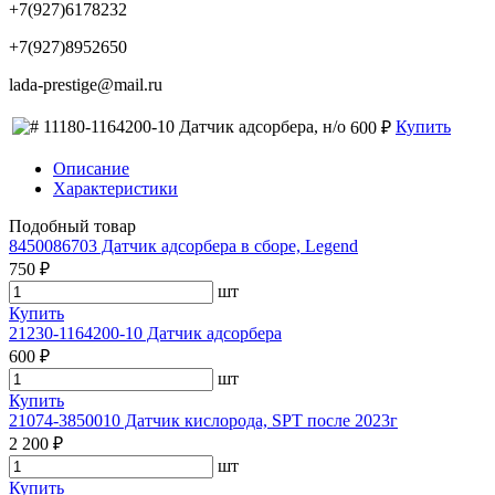
+7(927)6178232
+7(927)8952650
lada-prestige@mail.ru
11180-1164200-10 Датчик адсорбера, н/о
Купить
600 ₽
Описание
Характеристики
Подобный товар
8450086703 Датчик адсорбера в сборе, Legend
750 ₽
шт
Купить
21230-1164200-10 Датчик адсорбера
600 ₽
шт
Купить
21074-3850010 Датчик кислорода, SPT после 2023г
2 200 ₽
шт
Купить