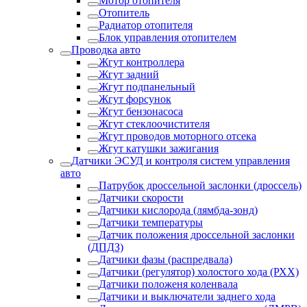
Мотор отопителя
Отопитель
Радиатор отопителя
Блок управления отопителем
Проводка авто
Жгут контроллера
Жгут задний
Жгут подпанельный
Жгут форсунок
Жгут бензонасоса
Жгут стеклоочистителя
Жгут проводов моторного отсека
Жгут катушки зажигания
Датчики ЭСУД и контроля систем управления
авто
Патрубок дроссельной заслонки (дроссель)
Датчики скорости
Датчики кислорода (лямбда-зонд)
Датчики температуры
Датчик положения дроссельной заслонки
(ДПДЗ)
Датчики фазы (распредвала)
Датчики (регулятор) холостого хода (РХХ)
Датчики положеня коленвала
Датчики и выключатели заднего хода