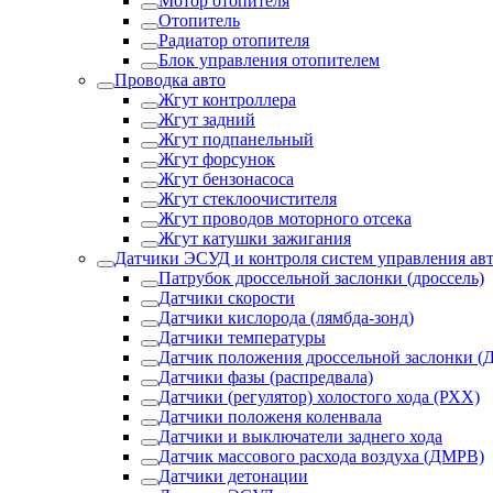
Мотор отопителя
Отопитель
Радиатор отопителя
Блок управления отопителем
Проводка авто
Жгут контроллера
Жгут задний
Жгут подпанельный
Жгут форсунок
Жгут бензонасоса
Жгут стеклоочистителя
Жгут проводов моторного отсека
Жгут катушки зажигания
Датчики ЭСУД и контроля систем управления ав
Патрубок дроссельной заслонки (дроссель)
Датчики скорости
Датчики кислорода (лямбда-зонд)
Датчики температуры
Датчик положения дроссельной заслонки (
Датчики фазы (распредвала)
Датчики (регулятор) холостого хода (РХХ)
Датчики положеня коленвала
Датчики и выключатели заднего хода
Датчик массового расхода воздуха (ДМРВ)
Датчики детонации