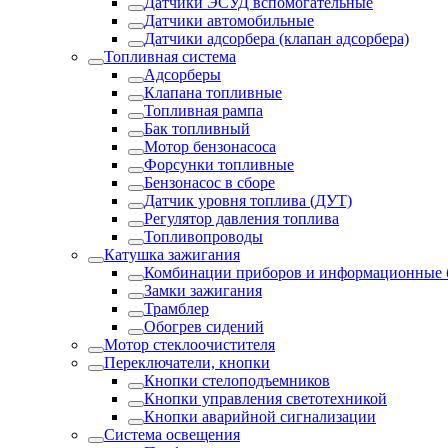
Датчики ЭСУД вспомогательные
Датчики автомобильные
Датчики адсорбера (клапан адсорбера)
Топливная система
Адсорберы
Клапана топливные
Топливная рампа
Бак топливный
Мотор бензонасоса
Форсунки топливные
Бензонасос в сборе
Датчик уровня топлива (ДУТ)
Регулятор давления топлива
Топливопроводы
Катушка зажигания
Комбинации приборов и информационные 
Замки зажигания
Трамблер
Обогрев сидений
Мотор стеклоочистителя
Переключатели, кнопки
Кнопки стелоподъемников
Кнопки управления светотехникой
Кнопки аварийной сигнализации
Система освещения