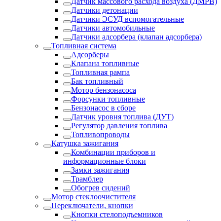
Датчик массового расхода воздуха (ДМРВ)
Датчики детонации
Датчики ЭСУД вспомогательные
Датчики автомобильные
Датчики адсорбера (клапан адсорбера)
Топливная система
Адсорберы
Клапана топливные
Топливная рампа
Бак топливный
Мотор бензонасоса
Форсунки топливные
Бензонасос в сборе
Датчик уровня топлива (ДУТ)
Регулятор давления топлива
Топливопроводы
Катушка зажигания
Комбинации приборов и
информационные блоки
Замки зажигания
Трамблер
Обогрев сидений
Мотор стеклоочистителя
Переключатели, кнопки
Кнопки стелоподъемников