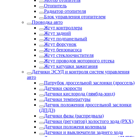
Мотор отопителя
Отопитель
Радиатор отопителя
Блок управления отопителем
Проводка авто
Жгут контроллера
Жгут задний
Жгут подпанельный
Жгут форсунок
Жгут бензонасоса
Жгут стеклоочистителя
Жгут проводов моторного отсека
Жгут катушки зажигания
Датчики ЭСУД и контроля систем управления
авто
Патрубок дроссельной заслонки (дроссель)
Датчики скорости
Датчики кислорода (лямбда-зонд)
Датчики температуры
Датчик положения дроссельной заслонки
(ДПДЗ)
Датчики фазы (распредвала)
Датчики (регулятор) холостого хода (РХХ)
Датчики положеня коленвала
Датчики и выключатели заднего хода