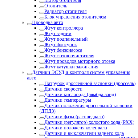
Мотор отопителя
Отопитель
Радиатор отопителя
Блок управления отопителем
Проводка авто
Жгут контроллера
Жгут задний
Жгут подпанельный
Жгут форсунок
Жгут бензонасоса
Жгут стеклоочистителя
Жгут проводов моторного отсека
Жгут катушки зажигания
Датчики ЭСУД и контроля систем управления
авто
Патрубок дроссельной заслонки (дроссель)
Датчики скорости
Датчики кислорода (лямбда-зонд)
Датчики температуры
Датчик положения дроссельной заслонки
(ДПДЗ)
Датчики фазы (распредвала)
Датчики (регулятор) холостого хода (РХХ)
Датчики положеня коленвала
Датчики и выключатели заднего хода