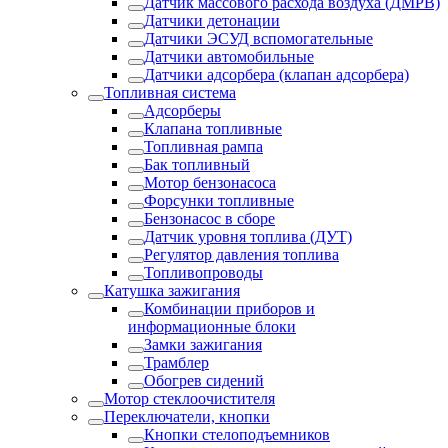
Датчик массового расхода воздуха (ДМРВ)
Датчики детонации
Датчики ЭСУД вспомогательные
Датчики автомобильные
Датчики адсорбера (клапан адсорбера)
Топливная система
Адсорберы
Клапана топливные
Топливная рампа
Бак топливный
Мотор бензонасоса
Форсунки топливные
Бензонасос в сборе
Датчик уровня топлива (ДУТ)
Регулятор давления топлива
Топливопроводы
Катушка зажигания
Комбинации приборов и
информационные блоки
Замки зажигания
Трамблер
Обогрев сидений
Мотор стеклоочистителя
Переключатели, кнопки
Кнопки стелоподъемников