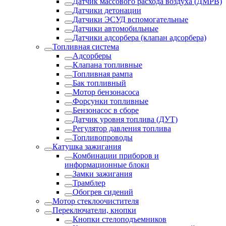
Датчик массового расхода воздуха (ДМРВ)
Датчики детонации
Датчики ЭСУД вспомогательные
Датчики автомобильные
Датчики адсорбера (клапан адсорбера)
Топливная система
Адсорберы
Клапана топливные
Топливная рампа
Бак топливный
Мотор бензонасоса
Форсунки топливные
Бензонасос в сборе
Датчик уровня топлива (ДУТ)
Регулятор давления топлива
Топливопроводы
Катушка зажигания
Комбинации приборов и
информационные блоки
Замки зажигания
Трамблер
Обогрев сидений
Мотор стеклоочистителя
Переключатели, кнопки
Кнопки стелоподъемников