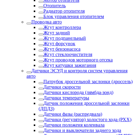
Мотор отопителя
Отопитель
Радиатор отопителя
Блок управления отопителем
Проводка авто
Жгут контроллера
Жгут задний
Жгут подпанельный
Жгут форсунок
Жгут бензонасоса
Жгут стеклоочистителя
Жгут проводов моторного отсека
Жгут катушки зажигания
Датчики ЭСУД и контроля систем управления
авто
Патрубок дроссельной заслонки (дроссель)
Датчики скорости
Датчики кислорода (лямбда-зонд)
Датчики температуры
Датчик положения дроссельной заслонки
(ДПДЗ)
Датчики фазы (распредвала)
Датчики (регулятор) холостого хода (РХХ)
Датчики положеня коленвала
Датчики и выключатели заднего хода