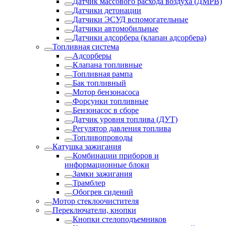
Датчик массового расхода воздуха (ДМРВ)
Датчики детонации
Датчики ЭСУД вспомогательные
Датчики автомобильные
Датчики адсорбера (клапан адсорбера)
Топливная система
Адсорберы
Клапана топливные
Топливная рампа
Бак топливный
Мотор бензонасоса
Форсунки топливные
Бензонасос в сборе
Датчик уровня топлива (ДУТ)
Регулятор давления топлива
Топливопроводы
Катушка зажигания
Комбинации приборов и
информационные блоки
Замки зажигания
Трамблер
Обогрев сидений
Мотор стеклоочистителя
Переключатели, кнопки
Кнопки стелоподъемников