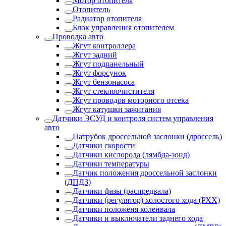
Мотор отопителя
Отопитель
Радиатор отопителя
Блок управления отопителем
Проводка авто
Жгут контроллера
Жгут задний
Жгут подпанельный
Жгут форсунок
Жгут бензонасоса
Жгут стеклоочистителя
Жгут проводов моторного отсека
Жгут катушки зажигания
Датчики ЭСУД и контроля систем управления
авто
Патрубок дроссельной заслонки (дроссель)
Датчики скорости
Датчики кислорода (лямбда-зонд)
Датчики температуры
Датчик положения дроссельной заслонки
(ДПДЗ)
Датчики фазы (распредвала)
Датчики (регулятор) холостого хода (РХХ)
Датчики положеня коленвала
Датчики и выключатели заднего хода