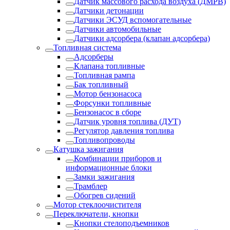
Датчик массового расхода воздуха (ДМРВ)
Датчики детонации
Датчики ЭСУД вспомогательные
Датчики автомобильные
Датчики адсорбера (клапан адсорбера)
Топливная система
Адсорберы
Клапана топливные
Топливная рампа
Бак топливный
Мотор бензонасоса
Форсунки топливные
Бензонасос в сборе
Датчик уровня топлива (ДУТ)
Регулятор давления топлива
Топливопроводы
Катушка зажигания
Комбинации приборов и
информационные блоки
Замки зажигания
Трамблер
Обогрев сидений
Мотор стеклоочистителя
Переключатели, кнопки
Кнопки стелоподъемников