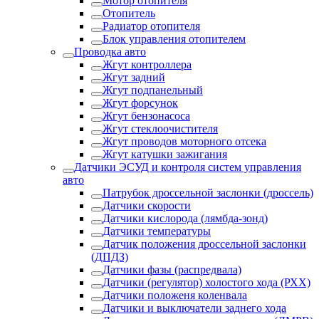
Мотор отопителя
Отопитель
Радиатор отопителя
Блок управления отопителем
Проводка авто
Жгут контроллера
Жгут задний
Жгут подпанельный
Жгут форсунок
Жгут бензонасоса
Жгут стеклоочистителя
Жгут проводов моторного отсека
Жгут катушки зажигания
Датчики ЭСУД и контроля систем управления
авто
Патрубок дроссельной заслонки (дроссель)
Датчики скорости
Датчики кислорода (лямбда-зонд)
Датчики температуры
Датчик положения дроссельной заслонки
(ДПДЗ)
Датчики фазы (распредвала)
Датчики (регулятор) холостого хода (РХХ)
Датчики положеня коленвала
Датчики и выключатели заднего хода