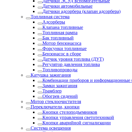
Датчики ЭСУД вспомогательные
Датчики автомобильные
Датчики адсорбера (клапан адсорбера)
Топливная система
Адсорберы
Клапана топливные
Топливная рампа
Бак топливный
Мотор бензонасоса
Форсунки топливные
Бензонасос в сборе
Датчик уровня топлива (ДУТ)
Регулятор давления топлива
Топливопроводы
Катушка зажигания
Комбинации приборов и информационные 
Замки зажигания
Трамблер
Обогрев сидений
Мотор стеклоочистителя
Переключатели, кнопки
Кнопки стелоподъемников
Кнопки управления светотехникой
Кнопки аварийной сигнализации
Система освещения