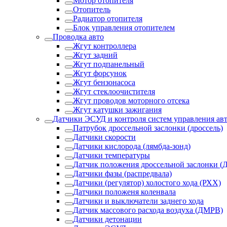
Мотор отопителя
Отопитель
Радиатор отопителя
Блок управления отопителем
Проводка авто
Жгут контроллера
Жгут задний
Жгут подпанельный
Жгут форсунок
Жгут бензонасоса
Жгут стеклоочистителя
Жгут проводов моторного отсека
Жгут катушки зажигания
Датчики ЭСУД и контроля систем управления ав
Патрубок дроссельной заслонки (дроссель)
Датчики скорости
Датчики кислорода (лямбда-зонд)
Датчики температуры
Датчик положения дроссельной заслонки (
Датчики фазы (распредвала)
Датчики (регулятор) холостого хода (РХХ)
Датчики положеня коленвала
Датчики и выключатели заднего хода
Датчик массового расхода воздуха (ДМРВ)
Датчики детонации