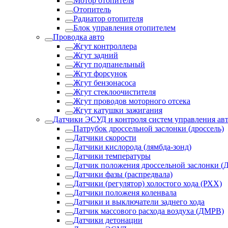
Мотор отопителя
Отопитель
Радиатор отопителя
Блок управления отопителем
Проводка авто
Жгут контроллера
Жгут задний
Жгут подпанельный
Жгут форсунок
Жгут бензонасоса
Жгут стеклоочистителя
Жгут проводов моторного отсека
Жгут катушки зажигания
Датчики ЭСУД и контроля систем управления ав
Патрубок дроссельной заслонки (дроссель)
Датчики скорости
Датчики кислорода (лямбда-зонд)
Датчики температуры
Датчик положения дроссельной заслонки (
Датчики фазы (распредвала)
Датчики (регулятор) холостого хода (РХХ)
Датчики положеня коленвала
Датчики и выключатели заднего хода
Датчик массового расхода воздуха (ДМРВ)
Датчики детонации