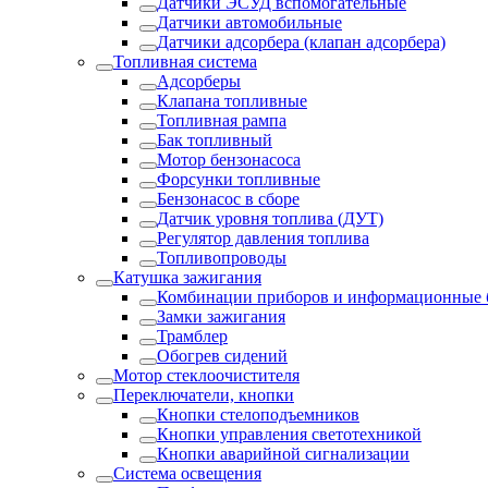
Датчики ЭСУД вспомогательные
Датчики автомобильные
Датчики адсорбера (клапан адсорбера)
Топливная система
Адсорберы
Клапана топливные
Топливная рампа
Бак топливный
Мотор бензонасоса
Форсунки топливные
Бензонасос в сборе
Датчик уровня топлива (ДУТ)
Регулятор давления топлива
Топливопроводы
Катушка зажигания
Комбинации приборов и информационные 
Замки зажигания
Трамблер
Обогрев сидений
Мотор стеклоочистителя
Переключатели, кнопки
Кнопки стелоподъемников
Кнопки управления светотехникой
Кнопки аварийной сигнализации
Система освещения