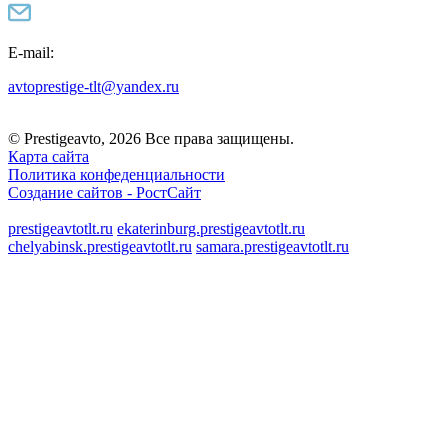
E-mail:
avtoprestige-tlt@yandex.ru
© Prestigeavto, 2026 Все права защищены.
Карта сайта
Политика конфеденциальности
Создание сайтов -
РостСайт
prestigeavtotlt.ru
ekaterinburg.prestigeavtotlt.ru
chelyabinsk.prestigeavtotlt.ru
samara.prestigeavtotlt.ru