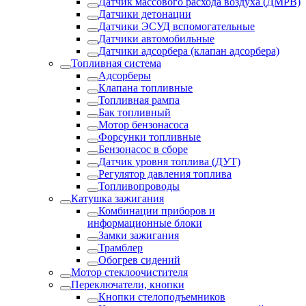
Датчик массового расхода воздуха (ДМРВ)
Датчики детонации
Датчики ЭСУД вспомогательные
Датчики автомобильные
Датчики адсорбера (клапан адсорбера)
Топливная система
Адсорберы
Клапана топливные
Топливная рампа
Бак топливный
Мотор бензонасоса
Форсунки топливные
Бензонасос в сборе
Датчик уровня топлива (ДУТ)
Регулятор давления топлива
Топливопроводы
Катушка зажигания
Комбинации приборов и
информационные блоки
Замки зажигания
Трамблер
Обогрев сидений
Мотор стеклоочистителя
Переключатели, кнопки
Кнопки стелоподъемников