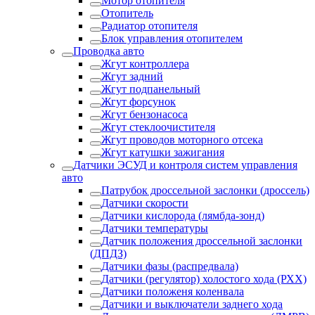
Мотор отопителя
Отопитель
Радиатор отопителя
Блок управления отопителем
Проводка авто
Жгут контроллера
Жгут задний
Жгут подпанельный
Жгут форсунок
Жгут бензонасоса
Жгут стеклоочистителя
Жгут проводов моторного отсека
Жгут катушки зажигания
Датчики ЭСУД и контроля систем управления
авто
Патрубок дроссельной заслонки (дроссель)
Датчики скорости
Датчики кислорода (лямбда-зонд)
Датчики температуры
Датчик положения дроссельной заслонки
(ДПДЗ)
Датчики фазы (распредвала)
Датчики (регулятор) холостого хода (РХХ)
Датчики положеня коленвала
Датчики и выключатели заднего хода