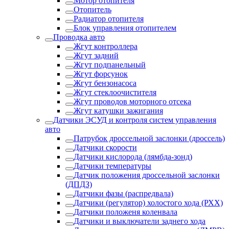
Мотор отопителя
Отопитель
Радиатор отопителя
Блок управления отопителем
Проводка авто
Жгут контроллера
Жгут задний
Жгут подпанельный
Жгут форсунок
Жгут бензонасоса
Жгут стеклоочистителя
Жгут проводов моторного отсека
Жгут катушки зажигания
Датчики ЭСУД и контроля систем управления
авто
Патрубок дроссельной заслонки (дроссель)
Датчики скорости
Датчики кислорода (лямбда-зонд)
Датчики температуры
Датчик положения дроссельной заслонки
(ДПДЗ)
Датчики фазы (распредвала)
Датчики (регулятор) холостого хода (РХХ)
Датчики положеня коленвала
Датчики и выключатели заднего хода