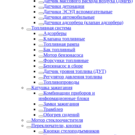
Датчик массового расхода воздуха (ДМРВ)
Датчики детонации
Датчики ЭСУД вспомогательные
Датчики автомобильные
Датчики адсорбера (клапан адсорбера)
Топливная система
Адсорберы
Клапана топливные
Топливная рампа
Бак топливный
Мотор бензонасоса
Форсунки топливные
Бензонасос в сборе
Датчик уровня топлива (ДУТ)
Регулятор давления топлива
Топливопроводы
Катушка зажигания
Комбинации приборов и
информационные блоки
Замки зажигания
Трамблер
Обогрев сидений
Мотор стеклоочистителя
Переключатели, кнопки
Кнопки стелоподъемников