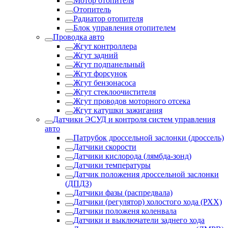
Мотор отопителя
Отопитель
Радиатор отопителя
Блок управления отопителем
Проводка авто
Жгут контроллера
Жгут задний
Жгут подпанельный
Жгут форсунок
Жгут бензонасоса
Жгут стеклоочистителя
Жгут проводов моторного отсека
Жгут катушки зажигания
Датчики ЭСУД и контроля систем управления
авто
Патрубок дроссельной заслонки (дроссель)
Датчики скорости
Датчики кислорода (лямбда-зонд)
Датчики температуры
Датчик положения дроссельной заслонки
(ДПДЗ)
Датчики фазы (распредвала)
Датчики (регулятор) холостого хода (РХХ)
Датчики положеня коленвала
Датчики и выключатели заднего хода