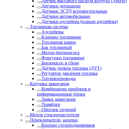
Датчик массового расхода воздуха (ДМРВ)
Датчики детонации
Датчики ЭСУД вспомогательные
Датчики автомобильные
Датчики адсорбера (клапан адсорбера)
Топливная система
Адсорберы
Клапана топливные
Топливная рампа
Бак топливный
Мотор бензонасоса
Форсунки топливные
Бензонасос в сборе
Датчик уровня топлива (ДУТ)
Регулятор давления топлива
Топливопроводы
Катушка зажигания
Комбинации приборов и
информационные блоки
Замки зажигания
Трамблер
Обогрев сидений
Мотор стеклоочистителя
Переключатели, кнопки
Кнопки стелоподъемников