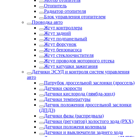
Мотор отопителя
Отопитель
Радиатор отопителя
Блок управления отопителем
Проводка авто
Жгут контроллера
Жгут задний
Жгут подпанельный
Жгут форсунок
Жгут бензонасоса
Жгут стеклоочистителя
Жгут проводов моторного отсека
Жгут катушки зажигания
Датчики ЭСУД и контроля систем управления
авто
Патрубок дроссельной заслонки (дроссель)
Датчики скорости
Датчики кислорода (лямбда-зонд)
Датчики температуры
Датчик положения дроссельной заслонки
(ДПДЗ)
Датчики фазы (распредвала)
Датчики (регулятор) холостого хода (РХХ)
Датчики положеня коленвала
Датчики и выключатели заднего хода