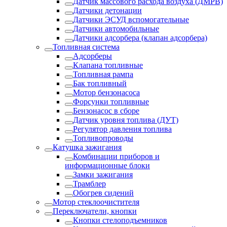
Датчик массового расхода воздуха (ДМРВ)
Датчики детонации
Датчики ЭСУД вспомогательные
Датчики автомобильные
Датчики адсорбера (клапан адсорбера)
Топливная система
Адсорберы
Клапана топливные
Топливная рампа
Бак топливный
Мотор бензонасоса
Форсунки топливные
Бензонасос в сборе
Датчик уровня топлива (ДУТ)
Регулятор давления топлива
Топливопроводы
Катушка зажигания
Комбинации приборов и
информационные блоки
Замки зажигания
Трамблер
Обогрев сидений
Мотор стеклоочистителя
Переключатели, кнопки
Кнопки стелоподъемников