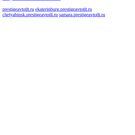
prestigeavtotlt.ru
ekaterinburg.prestigeavtotlt.ru
chelyabinsk.prestigeavtotlt.ru
samara.prestigeavtotlt.ru