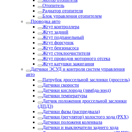
Мотор отопителя
Отопитель
Радиатор отопителя
Блок управления отопителем
Проводка авто
Жгут контроллера
Жгут задний
Жгут подпанельный
Жгут форсунок
Жгут бензонасоса
Жгут стеклоочистителя
Жгут проводов моторного отсека
Жгут катушки зажигания
Датчики ЭСУД и контроля систем управления
авто
Патрубок дроссельной заслонки (дроссель)
Датчики скорости
Датчики кислорода (лямбда-зонд)
Датчики температуры
Датчик положения дроссельной заслонки
(ДПДЗ)
Датчики фазы (распредвала)
Датчики (регулятор) холостого хода (РХХ)
Датчики положеня коленвала
Датчики и выключатели заднего хода