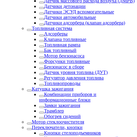
Датчик массового расхода воздуха (ДМРВ)
Датчики детонации
Датчики ЭСУД вспомогательные
Датчики автомобильные
Датчики адсорбера (клапан адсорбера)
Топливная система
Адсорберы
Клапана топливные
Топливная рампа
Бак топливный
Мотор бензонасоса
Форсунки топливные
Бензонасос в сборе
Датчик уровня топлива (ДУТ)
Регулятор давления топлива
Топливопроводы
Катушка зажигания
Комбинации приборов и
информационные блоки
Замки зажигания
Трамблер
Обогрев сидений
Мотор стеклоочистителя
Переключатели, кнопки
Кнопки стелоподъемников