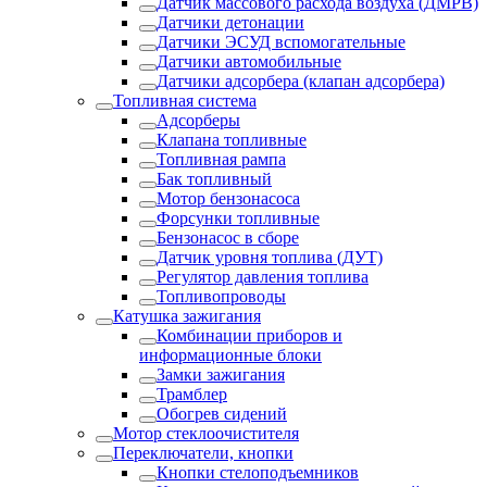
Датчик массового расхода воздуха (ДМРВ)
Датчики детонации
Датчики ЭСУД вспомогательные
Датчики автомобильные
Датчики адсорбера (клапан адсорбера)
Топливная система
Адсорберы
Клапана топливные
Топливная рампа
Бак топливный
Мотор бензонасоса
Форсунки топливные
Бензонасос в сборе
Датчик уровня топлива (ДУТ)
Регулятор давления топлива
Топливопроводы
Катушка зажигания
Комбинации приборов и
информационные блоки
Замки зажигания
Трамблер
Обогрев сидений
Мотор стеклоочистителя
Переключатели, кнопки
Кнопки стелоподъемников