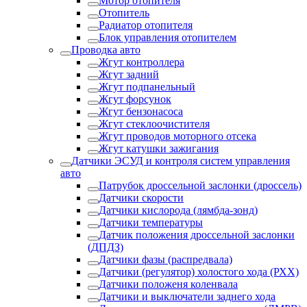
Мотор отопителя
Отопитель
Радиатор отопителя
Блок управления отопителем
Проводка авто
Жгут контроллера
Жгут задний
Жгут подпанельный
Жгут форсунок
Жгут бензонасоса
Жгут стеклоочистителя
Жгут проводов моторного отсека
Жгут катушки зажигания
Датчики ЭСУД и контроля систем управления
авто
Патрубок дроссельной заслонки (дроссель)
Датчики скорости
Датчики кислорода (лямбда-зонд)
Датчики температуры
Датчик положения дроссельной заслонки
(ДПДЗ)
Датчики фазы (распредвала)
Датчики (регулятор) холостого хода (РХХ)
Датчики положеня коленвала
Датчики и выключатели заднего хода