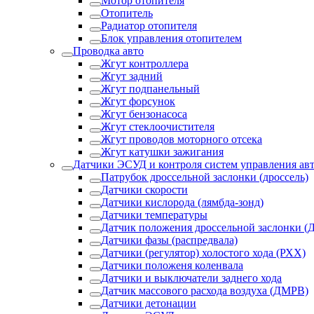
Мотор отопителя
Отопитель
Радиатор отопителя
Блок управления отопителем
Проводка авто
Жгут контроллера
Жгут задний
Жгут подпанельный
Жгут форсунок
Жгут бензонасоса
Жгут стеклоочистителя
Жгут проводов моторного отсека
Жгут катушки зажигания
Датчики ЭСУД и контроля систем управления ав
Патрубок дроссельной заслонки (дроссель)
Датчики скорости
Датчики кислорода (лямбда-зонд)
Датчики температуры
Датчик положения дроссельной заслонки (
Датчики фазы (распредвала)
Датчики (регулятор) холостого хода (РХХ)
Датчики положеня коленвала
Датчики и выключатели заднего хода
Датчик массового расхода воздуха (ДМРВ)
Датчики детонации