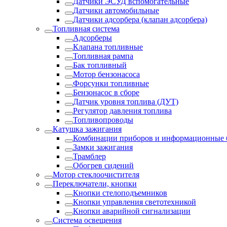
Датчики ЭСУД вспомогательные
Датчики автомобильные
Датчики адсорбера (клапан адсорбера)
Топливная система
Адсорберы
Клапана топливные
Топливная рампа
Бак топливный
Мотор бензонасоса
Форсунки топливные
Бензонасос в сборе
Датчик уровня топлива (ДУТ)
Регулятор давления топлива
Топливопроводы
Катушка зажигания
Комбинации приборов и информационные 
Замки зажигания
Трамблер
Обогрев сидений
Мотор стеклоочистителя
Переключатели, кнопки
Кнопки стелоподъемников
Кнопки управления светотехникой
Кнопки аварийной сигнализации
Система освещения