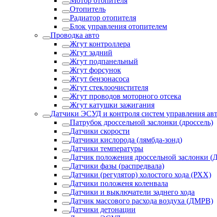
Мотор отопителя
Отопитель
Радиатор отопителя
Блок управления отопителем
Проводка авто
Жгут контроллера
Жгут задний
Жгут подпанельный
Жгут форсунок
Жгут бензонасоса
Жгут стеклоочистителя
Жгут проводов моторного отсека
Жгут катушки зажигания
Датчики ЭСУД и контроля систем управления ав
Патрубок дроссельной заслонки (дроссель)
Датчики скорости
Датчики кислорода (лямбда-зонд)
Датчики температуры
Датчик положения дроссельной заслонки (
Датчики фазы (распредвала)
Датчики (регулятор) холостого хода (РХХ)
Датчики положеня коленвала
Датчики и выключатели заднего хода
Датчик массового расхода воздуха (ДМРВ)
Датчики детонации