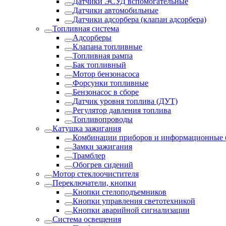
Датчики ЭСУД вспомогательные
Датчики автомобильные
Датчики адсорбера (клапан адсорбера)
Топливная система
Адсорберы
Клапана топливные
Топливная рампа
Бак топливный
Мотор бензонасоса
Форсунки топливные
Бензонасос в сборе
Датчик уровня топлива (ДУТ)
Регулятор давления топлива
Топливопроводы
Катушка зажигания
Комбинации приборов и информационные 
Замки зажигания
Трамблер
Обогрев сидений
Мотор стеклоочистителя
Переключатели, кнопки
Кнопки стелоподъемников
Кнопки управления светотехникой
Кнопки аварийной сигнализации
Система освещения