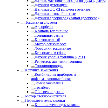
Датчик массового расхода воздуха (ДМРВ)
Датчики детонации
Датчики ЭСУД вспомогательные
Датчики автомобильные
Датчики адсорбера (клапан адсорбера)
Топливная система
Адсорберы
Клапана топливные
Топливная рампа
Бак топливный
Мотор бензонасоса
Форсунки топливные
Бензонасос в сборе
Датчик уровня топлива (ДУТ)
Регулятор давления топлива
Топливопроводы
Катушка зажигания
Комбинации приборов и
информационные блоки
Замки зажигания
Трамблер
Обогрев сидений
Мотор стеклоочистителя
Переключатели, кнопки
Кнопки стелоподъемников