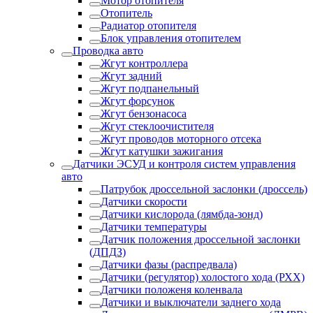
Мотор отопителя
Отопитель
Радиатор отопителя
Блок управления отопителем
Проводка авто
Жгут контроллера
Жгут задний
Жгут подпанельный
Жгут форсунок
Жгут бензонасоса
Жгут стеклоочистителя
Жгут проводов моторного отсека
Жгут катушки зажигания
Датчики ЭСУД и контроля систем управления
авто
Патрубок дроссельной заслонки (дроссель)
Датчики скорости
Датчики кислорода (лямбда-зонд)
Датчики температуры
Датчик положения дроссельной заслонки
(ДПДЗ)
Датчики фазы (распредвала)
Датчики (регулятор) холостого хода (РХХ)
Датчики положеня коленвала
Датчики и выключатели заднего хода