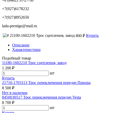
+8 (8482) 31-27-30
+7(927)6178232
+7(927)8952650
lada-prestige@mail.ru
21100-1602210 Трос сцепления, завод
Купить
800 ₽
Описание
Характеристики
Подобный товар
11180-1602210 Трос сцепления, завод
1 200 ₽
шт
Купить
21710-1703113 Трос переключения передач Приора
8 500 ₽
Нет в наличии
8450030517 Трос переключения передач Vesta
8 700 ₽
шт
Купить