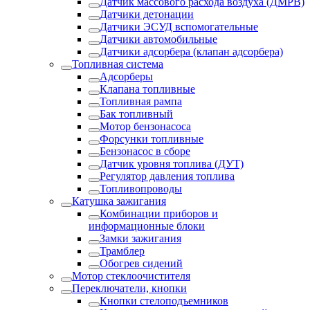
Датчик массового расхода воздуха (ДМРВ)
Датчики детонации
Датчики ЭСУД вспомогательные
Датчики автомобильные
Датчики адсорбера (клапан адсорбера)
Топливная система
Адсорберы
Клапана топливные
Топливная рампа
Бак топливный
Мотор бензонасоса
Форсунки топливные
Бензонасос в сборе
Датчик уровня топлива (ДУТ)
Регулятор давления топлива
Топливопроводы
Катушка зажигания
Комбинации приборов и
информационные блоки
Замки зажигания
Трамблер
Обогрев сидений
Мотор стеклоочистителя
Переключатели, кнопки
Кнопки стелоподъемников