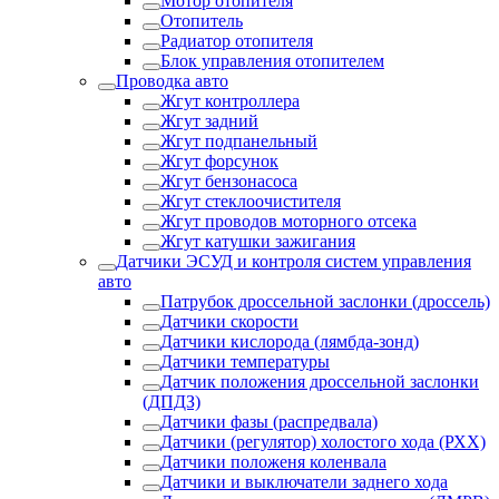
Мотор отопителя
Отопитель
Радиатор отопителя
Блок управления отопителем
Проводка авто
Жгут контроллера
Жгут задний
Жгут подпанельный
Жгут форсунок
Жгут бензонасоса
Жгут стеклоочистителя
Жгут проводов моторного отсека
Жгут катушки зажигания
Датчики ЭСУД и контроля систем управления
авто
Патрубок дроссельной заслонки (дроссель)
Датчики скорости
Датчики кислорода (лямбда-зонд)
Датчики температуры
Датчик положения дроссельной заслонки
(ДПДЗ)
Датчики фазы (распредвала)
Датчики (регулятор) холостого хода (РХХ)
Датчики положеня коленвала
Датчики и выключатели заднего хода